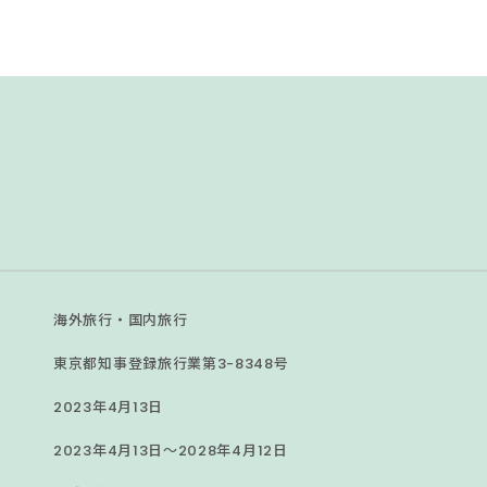
海外旅⾏・国内旅⾏
東京都知事登録旅⾏業第3-8348号
2023年4⽉13⽇
2023年4⽉13⽇〜2028年4⽉12⽇