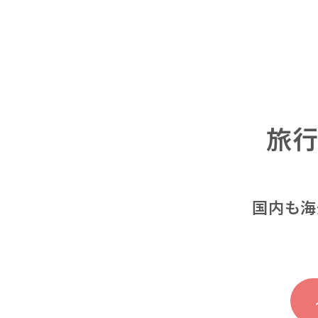
旅
国内も海