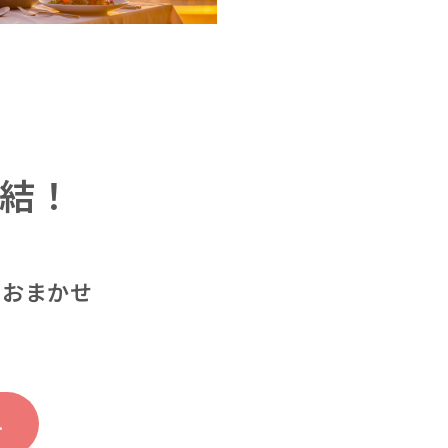
結！
におまかせ
…